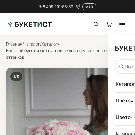
8 495 201-85-89
MAX
БУКЕТ
И
СТ
Главная
/
Каталог
/
Каталог
/
БУКЕ
Большой букет из 49 пионов нежных белых и розовых
оттенков
1
/3
Катало
Цветоч
Цветоч
Компан