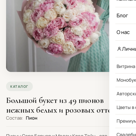
Блог
О нас
Личн
Витрина
Монобу
КАТАЛОГ
Авторск
Большой букет из 49 пионов
Цветы в
нежных белых и розовых оттенков
Состав:
Пион
Премиу
Свадебн