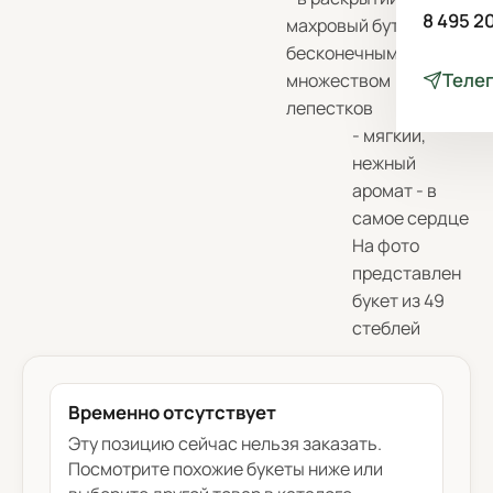
8 495 2
махровый бутон с
бесконечным
Теле
множеством
лепестков
- мягкий,
нежный
аромат - в
самое сердце
На фото
представлен
букет из 49
стеблей
Временно отсутствует
Эту позицию сейчас нельзя заказать.
Посмотрите похожие букеты ниже или