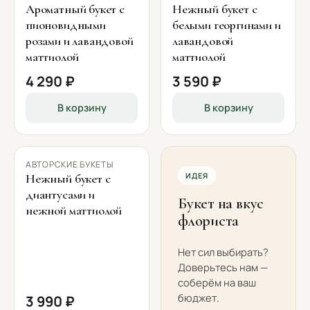
Ароматный букет с
Нежный букет с
пионовидными
белыми георгинами и
розами и лавандовой
лавандовой
маттиолой
маттиолой
4 290 ₽
3 590 ₽
В корзину
В корзину
АВТОРСКИЕ БУКЕТЫ
ИДЕЯ
Нежный букет с
диантусами и
Букет на вкус
нежной маттиолой
флориста
Нет сил выбирать?
Доверьтесь нам —
соберём на ваш
бюджет.
3 990 ₽