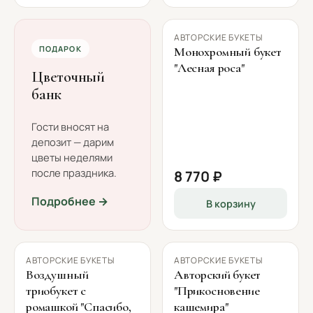
АВТОРСКИЕ БУКЕТЫ
ПОДАРОК
Монохромный букет
"Лесная роса"
Цветочный
банк
Гости вносят на
депозит — дарим
цветы неделями
после праздника.
8 770 ₽
Подробнее →
В корзину
АВТОРСКИЕ БУКЕТЫ
АВТОРСКИЕ БУКЕТЫ
Воздушный
Авторский букет
триобукет с
"Прикосновение
ромашкой "Спасибо,
кашемира"