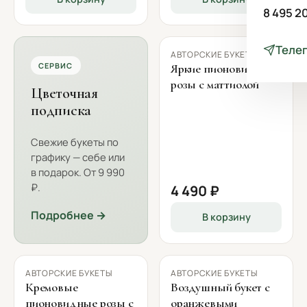
8 495 2
Теле
АВТОРСКИЕ БУКЕТЫ
СЕРВИС
Яркие пионовидные
розы с маттиолой
Цветочная
подписка
Свежие букеты по
графику — себе или
в подарок. От 9 990
₽.
4 490 ₽
Подробнее →
В корзину
АВТОРСКИЕ БУКЕТЫ
АВТОРСКИЕ БУКЕТЫ
Кремовые
Воздушный букет с
пионовидные розы с
оранжевыми