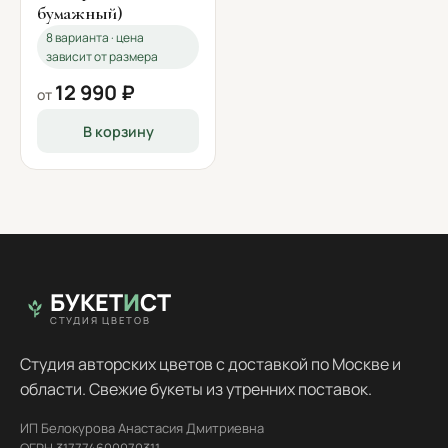
бумажный)
8 варианта · цена
зависит от размера
12 990 ₽
от
В корзину
БУКЕТ
И
СТ
СТУДИЯ ЦВЕТОВ
Студия авторских цветов с доставкой по Москве и
области. Свежие букеты из утренних поставок.
ИП Белокурова Анастасия Дмитриевна