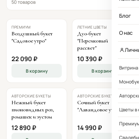
50 товаров
Блог
ПРЕМИУМ
ЛЕТНИЕ ЦВЕТЫ
О нас
Воздушный букет
Дуо-букет
"Садовое утро"
"Персиковый
рассвет"
Личн
22 090 ₽
10 390 ₽
Витрина
В корзину
В корзину
Монобу
Авторск
АВТОРСКИЕ БУКЕТЫ
АВТОРСКИЕ БУКЕТЫ
Нежный букет
Сочный букет
пионовидных роз,
"Лавандовое утро"
Цветы в
ромашек и эустом
Премиу
12 890 ₽
14 990 ₽
Свадебн