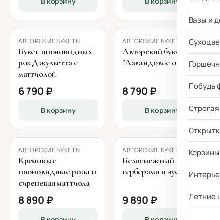
В корзину
В корзину
Вазы и д
АВТОРСКИЕ БУКЕТЫ
АВТОРСКИЕ БУКЕТЫ
Сухоцве
Букет пионовидных
Авторский букет
роз Джульетта с
"Лавандовое облако"
Горшечн
маттиолой
Побудь 
6 790 ₽
8 790 ₽
Строгая
В корзину
В корзину
Открытк
АВТОРСКИЕ БУКЕТЫ
АВТОРСКИЕ БУКЕТЫ
Корзины
Кремовые
Белоснежный букет с
пионовидные розы и
герберами и эустомой
Интерье
сиреневая маттиола
Летние 
8 890 ₽
9 890 ₽
В корзину
В корзину