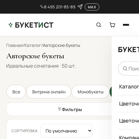
8 495 201-85-89
MAX
БУКЕТ
И
СТ
Главная
/
Каталог
/
Авторские букеты
БУКЕ
Авторские букеты
Идеальные сочетания · 50 шт.
Катало
Все
Витрина онлайн
Монобукеты
Авторские
Цветоч
Фильтры
Цветоч
СОРТИРОВКА
Компан