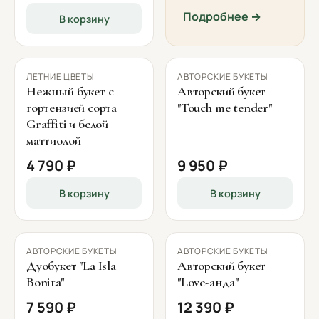
Подробнее →
В корзину
ЛЕТНИЕ ЦВЕТЫ
АВТОРСКИЕ БУКЕТЫ
Нежный букет с
Авторский букет
гортензией сорта
"Touch me tender"
Graffiti и белой
маттиолой
4 790 ₽
9 950 ₽
В корзину
В корзину
АВТОРСКИЕ БУКЕТЫ
АВТОРСКИЕ БУКЕТЫ
Дуобукет "La Isla
Авторский букет
Bonita"
"Love-анда"
7 590 ₽
12 390 ₽