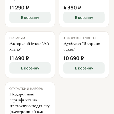
11 290 ₽
4 390 ₽
В корзину
В корзину
ПРЕМИУМ
АВТОРСКИЕ БУКЕТЫ
Авторский букет "Ай
Дуобукет "В стране
лав ю"
чудес"
11 490 ₽
10 690 ₽
В корзину
В корзину
ОТКРЫТКИ И НАБОРЫ
Подарочный
сертификат на
цветочную подписку
(электронный или