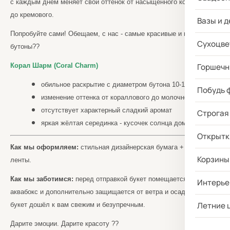
с каждым днем меняет свой оттенок от насыщенного кораллового
до кремового.
Вазы и д
Попробуйте сами! Обещаем, с нас - самые красивые и плотные
Сухоцве
бутоны??
Корал Шарм (Coral Charm)
Горшечн
обильное раскрытие с диаметром бутона 10-15 см
Побудь 
изменение оттенка от кораллового до молочного
отсутствует характерный сладкий аромат
Строгая
яркая жёлтая серединка - кусочек солнца дома
Открытк
Как мы оформляем:
стильная дизайнерская бумага + атласные
Корзины
ленты.
Как мы заботимся:
перед отправкой букет помещается в
Интерье
аквабокс и дополнительно защищается от ветра и осадков, чтобы
Летние 
букет дошёл к вам свежим и безупречным.
Дарите эмоции. Дарите красоту
??