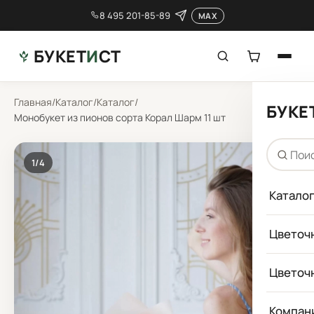
8 495 201-85-89
MAX
БУКЕТ
И
СТ
Главная
/
Каталог
/
Каталог
/
БУКЕ
Монобукет из пионов сорта Корал Шарм 11 шт
1
/4
Катало
Цветоч
Цветоч
Компан