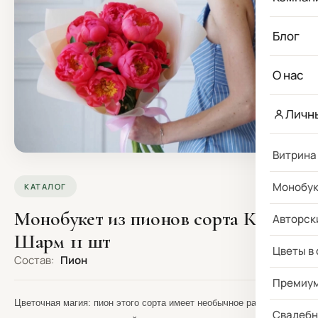
Блог
О нас
Личн
Витрина
Монобу
КАТАЛОГ
Монобукет из пионов сорта Корал
Авторск
Шарм 11 шт
Цветы в
Состав:
Пион
Премиу
Цветочная магия: пион этого сорта имеет необычное раскрытие и
Свадебн