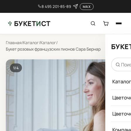
8 495 201-85-89
MAX
БУКЕТ
И
СТ
Главная
/
Каталог
/
Каталог
/
БУКЕ
Букет розовых французских пионов Сара Бернар
1
/4
Катало
Цветоч
Цветоч
Компан