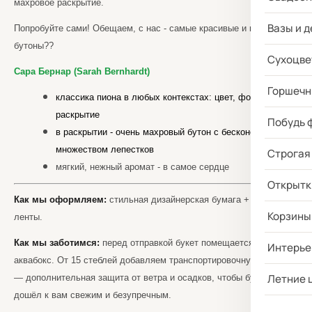
махровое раскрытие.
Вазы и д
Попробуйте сами! Обещаем, с нас - самые красивые и плотные
бутоны??
Сухоцве
Сара Бернар (Sarah Bernhardt)
Горшечн
классика пиона в любых контекстах: цвет, форма,
раскрытие
Побудь 
в раскрытии - очень махровый бутон с бесконечным
множеством лепестков
Строгая
мягкий, нежный аромат - в самое сердце
Открытк
Как мы оформляем:
стильная дизайнерская бумага + атласные
Корзины
ленты.
Как мы заботимся:
перед отправкой букет помещается в
Интерье
аквабокс. От 15 стеблей добавляем транспортировочную коробку
Летние 
— дополнительная защита от ветра и осадков, чтобы букет
дошёл к вам свежим и безупречным.