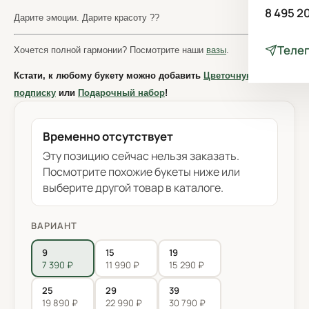
8 495 2
Дарите эмоции. Дарите красоту ??
Теле
Хочется полной гармонии? Посмотрите наши
вазы
.
Кстати, к любому букету можно добавить
Цветочную
подписку
или
Подарочный набор
!
Временно отсутствует
Эту позицию сейчас нельзя заказать.
Посмотрите похожие букеты ниже или
выберите другой товар в каталоге.
ВАРИАНТ
9
15
19
7 390 ₽
11 990 ₽
15 290 ₽
25
29
39
19 890 ₽
22 990 ₽
30 790 ₽