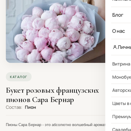
Блог
О нас
Личн
Витрина
Монобу
КАТАЛОГ
Букет розовых французских
Авторск
пионов Сара Бернар
Цветы в
Состав:
Пион
Премиу
Пионы Сара Бернар - это абсолютно волшебный аромат и
Свадебн