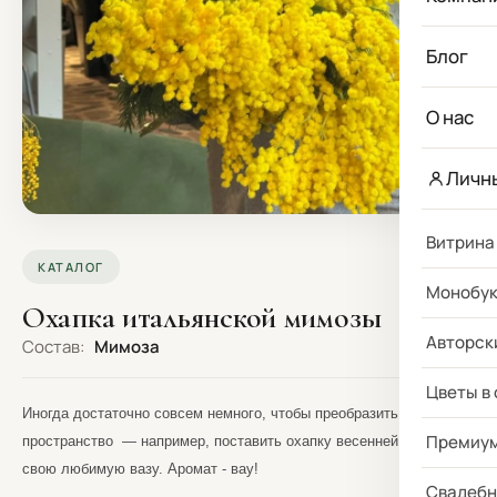
Блог
О нас
Личн
Витрина
КАТАЛОГ
Монобу
Охапка итальянской мимозы
Авторск
Состав:
Мимоза
Цветы в
Иногда достаточно совсем немного, чтобы преобразить целое
Премиу
пространство — например, поставить охапку весенней мимозы в
свою любимую вазу. Аромат - вау!
Свадебн