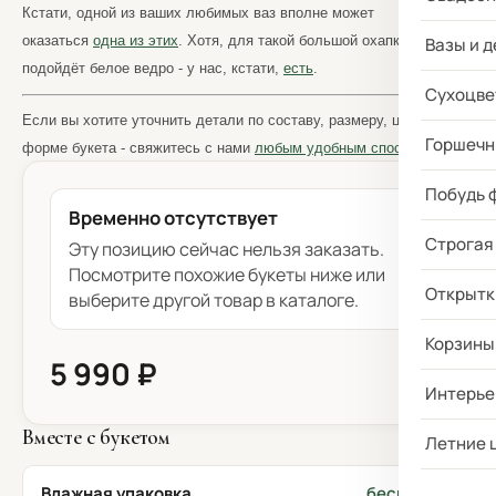
Кстати, одной из ваших любимых ваз вполне может
оказаться
одна из этих
. Хотя, для такой большой охапки лучше
Вазы и д
подойдёт белое ведро - у нас, кстати,
есть
.
Сухоцве
Если вы хотите уточнить детали по составу, размеру, цене и
Горшечн
форме букета - свяжитесь с нами
любым удобным способом.
Побудь 
Временно отсутствует
Строгая
Эту позицию сейчас нельзя заказать.
Посмотрите похожие букеты ниже или
Открытк
выберите другой товар в каталоге.
Корзины
5 990 ₽
Интерье
Вместе с букетом
Летние 
Влажная упаковка
бесплатно