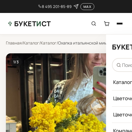
8 495 201-85-89
MAX
БУКЕТ
И
СТ
Главная
/
Каталог
/
Каталог
/
Охапка итальянской мимозы
БУКЕ
1
/3
Катало
Цветоч
Цветоч
Компан