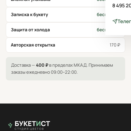
8 495 2
Записка к букету
бесплатно
Теле
Защита от холода
бесплатно
Авторская открытка
170 ₽
Доставка —
400 ₽
в пределах МКАД. Принимаем
заказы ежедневно 09:00–22:00.
БУКЕТ
И
СТ
СТУДИЯ ЦВЕТОВ