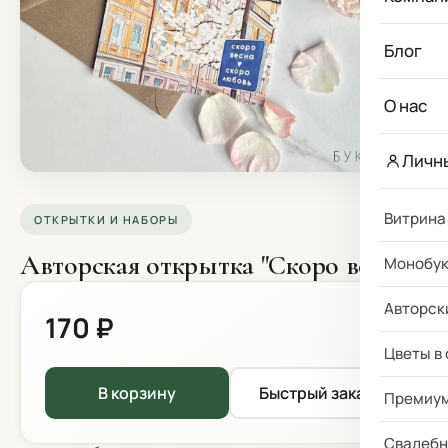
Блог
О нас
Личн
Витрина
ОТКРЫТКИ И НАБОРЫ
Авторская открытка "Скоро весна"
Монобу
Авторск
170 ₽
Цветы в
В корзину
Быстрый заказ
Премиу
Свадебн