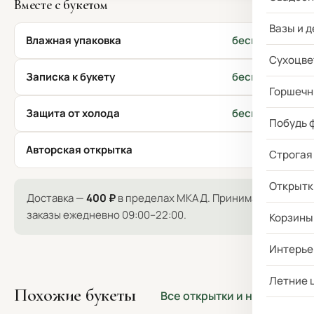
Вместе с букетом
Вазы и д
Влажная упаковка
бесплатно
Сухоцве
Записка к букету
бесплатно
Горшечн
Защита от холода
бесплатно
Побудь 
Авторская открытка
170 ₽
Строгая
Открытк
Доставка —
400 ₽
в пределах МКАД. Принимаем
заказы ежедневно 09:00–22:00.
Корзины
Интерье
Летние 
Похожие букеты
Все открытки и наборы →