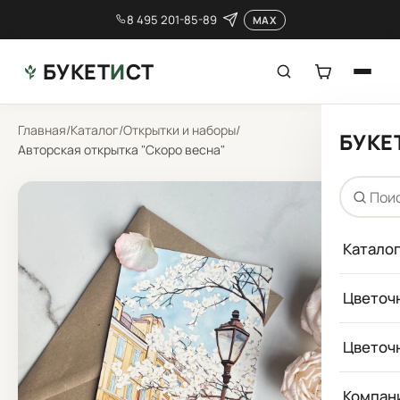
8 495 201-85-89
MAX
БУКЕТ
И
СТ
Главная
/
Каталог
/
Открытки и наборы
/
БУКЕ
Авторская открытка "Скоро весна"
Катало
Цветоч
Цветоч
Компан