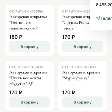
8 495 2
ОТКРЫТКИ И НАБОРЫ
ОТКРЫТКИ И НАБОРЫ
Авторская открытка
Авторская открытка
Теле
"Нет ничего
"С Днем Рождения" -
невозможного"
пионы
180 ₽
170 ₽
В корзину
В корзину
ОТКРЫТКИ И НАБОРЫ
ОТКРЫТКИ И НАБОРЫ
Авторская открытка
Авторская открытка
"Пусть все мечты
"Мур-мур-мяу"
сбудутся" ДР
170 ₽
170 ₽
В корзину
В корзину