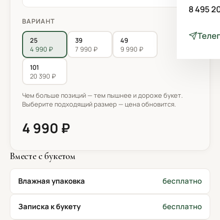
8 495 2
ВАРИАНТ
Теле
25
39
49
4 990 ₽
7 990 ₽
9 990 ₽
101
20 390 ₽
Чем больше позиций — тем пышнее и дороже букет.
Выберите подходящий размер — цена обновится.
4 990 ₽
Вместе с букетом
Влажная упаковка
бесплатно
Записка к букету
бесплатно