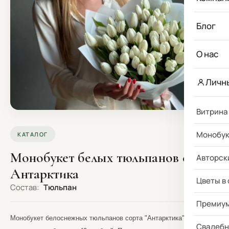
Блог
О нас
Личн
Витрина
Монобу
КАТАЛОГ
Монобукет белых тюльпанов сорта
Авторск
Антарктика
Цветы в
Состав:
Тюльпан
Премиу
Монобукет белоснежных тюльпанов сорта "Антарктика". На фото
Свадебн