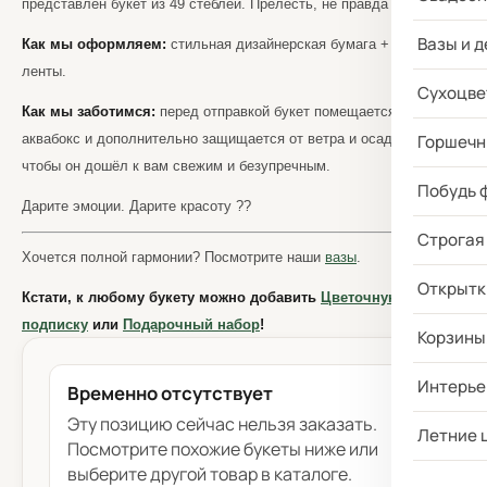
представлен букет из 49 стеблей. Прелесть, не правда ли?
Вазы и д
Как мы оформляем:
стильная дизайнерская бумага + атласные
ленты.
Сухоцве
Как мы заботимся:
перед отправкой букет помещается в
аквабокс и дополнительно защищается от ветра и осадков —
Горшечн
чтобы он дошёл к вам свежим и безупречным.
Побудь 
Дарите эмоции. Дарите красоту ??
Строгая
Хочется полной гармонии? Посмотрите наши
вазы
.
Открытк
Кстати, к любому букету можно добавить
Цветочную
подписку
или
Подарочный набор
!
Корзины
Интерье
Временно отсутствует
Эту позицию сейчас нельзя заказать.
Летние 
Посмотрите похожие букеты ниже или
выберите другой товар в каталоге.