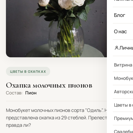
Блог
О нас
Личн
Витрина
ЦВЕТЫ В ОХАПКАХ
Монобу
Охапка молочных пионов
Авторск
Состав:
Пион
Цветы в
Монобукет молочных пионов сорта "Одиль". На фото
представлена охапка из 29 стеблей. Прелесть, не
Премиу
правда ли?
Свадебн