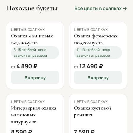
Похожие букеты
Все цветы в охапках →
ЦВЕТЫ В ОХАПКАХ
ЦВЕТЫ В ОХАПКАХ
Охапка малиновых
Охапка фермерских
гладиолусов
подсолнухов
5–15 стеблей · цена
11–19 стеблей · цена
зависит от размера
зависит от размера
4 890 ₽
12 490 ₽
от
от
В корзину
В корзину
ЦВЕТЫ В ОХАПКАХ
ЦВЕТЫ В ОХАПКАХ
Интерьерная охапка
Охапка кустовой
малиновых
ромашки
антуриумов
8 590 ₽
7 590 ₽