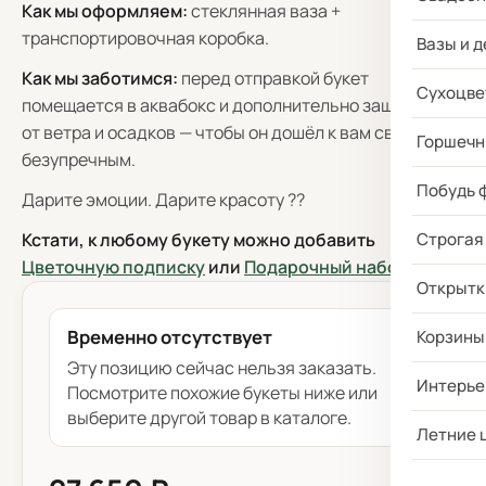
Как мы оформляем:
стеклянная ваза +
транспортировочная коробка.
Вазы и д
Как мы заботимся:
перед отправкой букет
Сухоцве
помещается в аквабокс и дополнительно защищается
от ветра и осадков — чтобы он дошёл к вам свежим и
Горшечн
безупречным.
Побудь 
Дарите эмоции. Дарите красоту ??
Кстати, к любому букету можно добавить
Строгая
Цветочную подписку
или
Подарочный набор
!
Открытк
Временно отсутствует
Корзины
Эту позицию сейчас нельзя заказать.
Интерье
Посмотрите похожие букеты ниже или
выберите другой товар в каталоге.
Летние 