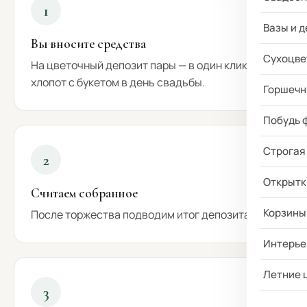
1
Вазы и д
Вы вносите средства
Сухоцве
На цветочный депозит пары — в один клик, без
хлопот с букетом в день свадьбы.
Горшечн
Побудь 
Строгая
2
Открытк
Считаем собранное
Корзины
После торжества подводим итог депозита.
Интерье
Летние 
3