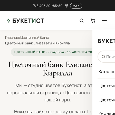
8 495 201-85-89
MAX
БУКЕТ
И
СТ
Главная
/
Цветочный банк
/
БУКЕ
Цветочный банк Елизаветы и Кирилла
ЦВЕТОЧНЫЙ БАНК · СВАДЬБА · 16 АВГУСТА 2026 Г.
Цветочный банк Елизаветы и
Кирилла
Катало
Мы — студия цветов Букетист, а это —
Цветоч
персональная страница «Цветочного банка»
нашей пары.
Цветоч
Ниже вы найдёте форму оплаты. После
Компан