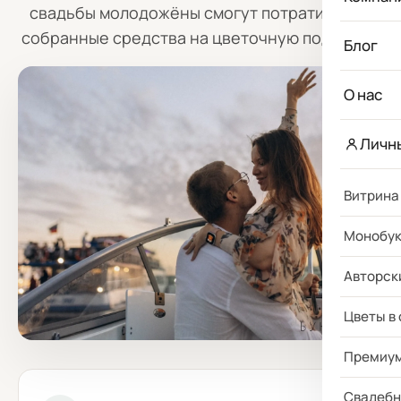
свадьбы молодожёны смогут потратить все
собранные средства на
цветочную подписку
.
Блог
О нас
Личн
Витрина
Монобу
Авторск
Цветы в
Премиу
Свадебн