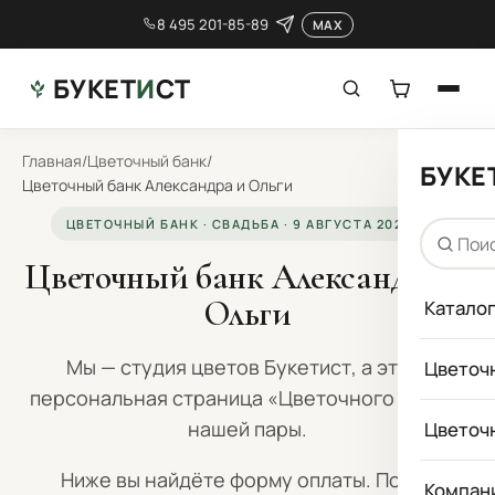
8 495 201-85-89
MAX
БУКЕТ
И
СТ
Главная
/
Цветочный банк
/
БУКЕ
Цветочный банк Александра и Ольги
ЦВЕТОЧНЫЙ БАНК · СВАДЬБА · 9 АВГУСТА 2026 Г.
Цветочный банк Александра и
Ольги
Катало
Мы — студия цветов Букетист, а это —
Цветоч
персональная страница «Цветочного банка»
нашей пары.
Цветоч
Ниже вы найдёте форму оплаты. После
Компан