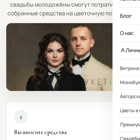
свадьбы молодожёны смогут потратить все
собранные средства на
цветочную подписку
.
Блог
О нас
Личн
Витрина
Монобу
Авторск
Цветы в
1
Премиу
Вы вносите средства
Свадебн