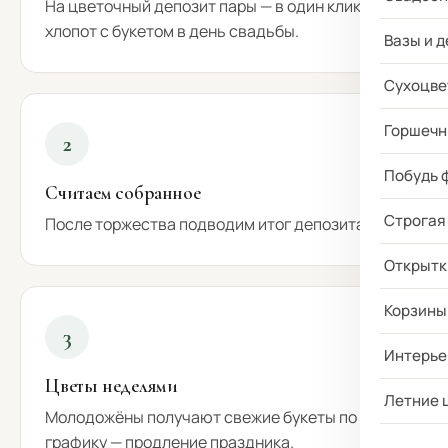
На цветочный депозит пары — в один клик, без
хлопот с букетом в день свадьбы.
Вазы и д
Сухоцве
Горшечн
2
Побудь 
Считаем собранное
Строгая
После торжества подводим итог депозита.
Открытк
Корзины
3
Интерье
Цветы неделями
Летние 
Молодожёны получают свежие букеты по
графику — продление праздника.