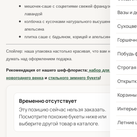
мешочек-саше с соцветиями свежей французской
Вазы и д
лавандой
колбочка с кусочками натурального высушенного
Сухоцве
апельсина
плитка саше с бадьяном, корицей и апельсином
Горшечн
Спойлер: наша упаковка настолько красивая, что вам не придётся
Побудь 
думать над оформлением подарка.
Строгая
Рекомендация от нашего шеф-флориста:
набор для сборки
новогоднего венка
и
стильного зимнего букета
!
Открытк
Корзины
Временно отсутствует
Интерье
Эту позицию сейчас нельзя заказать.
Посмотрите похожие букеты ниже или
Летние 
выберите другой товар в каталоге.