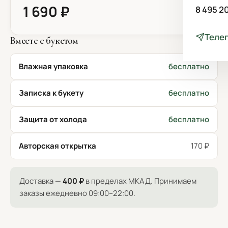
1 690 ₽
8 495 2
Теле
Вместе с букетом
Влажная упаковка
бесплатно
Записка к букету
бесплатно
Защита от холода
бесплатно
Авторская открытка
170 ₽
Доставка —
400 ₽
в пределах МКАД. Принимаем
заказы ежедневно 09:00–22:00.