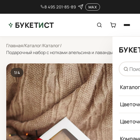
8 495 201-85-89
MAX
БУКЕТ
И
СТ
Главная
/
Каталог
/
Каталог
/
БУКЕ
Подарочный набор с нотками апельсина и лаванды
1
/4
Катало
Цветоч
Цветоч
Компан