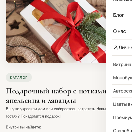
Блог
О нас
Личн
Витрина
Монобу
КАТАЛОГ
Подарочный набор с нотками
Авторск
апельсина и лаванды
Цветы в
Вы уже украсили дом или собираетесь встретить Новый год в
гостях? Понадобится подарок!
Премиу
Внутри вы найдете:
Свадебн