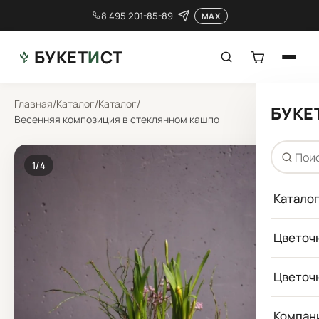
8 495 201-85-89
MAX
БУКЕТ
И
СТ
Главная
/
Каталог
/
Каталог
/
БУКЕ
Весенняя композиция в стеклянном кашпо
1
/4
Катало
Цветоч
Цветоч
Компан