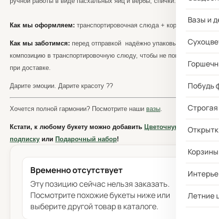
ручной работы в виде пасхальных яиц и вербы, спички.
Вазы и д
Как мы оформляем:
транспортировочная слюда + короб.
Сухоцве
Как мы заботимся:
перед отправкой надёжно упаковываем
композицию в транспортировочную слюду, чтобы не повредить
Горшечн
при доставке.
Побудь 
Дарите эмоции. Дарите красоту ??
Строгая
Хочется полной гармонии? Посмотрите наши
вазы
.
Кстати, к любому букету можно добавить
Цветочную
Открытк
подписку
или
Подарочный набор
!
Корзины
Временно отсутствует
Интерье
Эту позицию сейчас нельзя заказать.
Посмотрите похожие букеты ниже или
Летние 
выберите другой товар в каталоге.