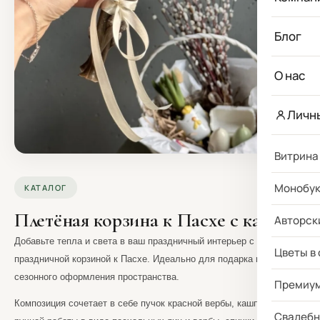
Блог
О нас
Личн
Витрина
Монобу
КАТАЛОГ
Плетёная корзина к Пасхе с кашпо
Авторск
Добавьте тепла и света в ваш праздничный интерьер с нашей
Цветы в
праздничной корзиной к Пасхе.
Идеально для подарка или
сезонного оформления пространства.
Премиу
Композиция сочетает в себе пучок красной вербы, кашпо, свечи
Свадебн