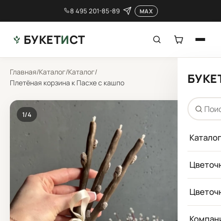
8 495 201-85-89
MAX
БУКЕТ
И
СТ
Главная
/
Каталог
/
Каталог
/
БУКЕ
Плетёная корзина к Пасхе с кашпо
1
/4
Катало
Цветоч
Цветоч
Компан