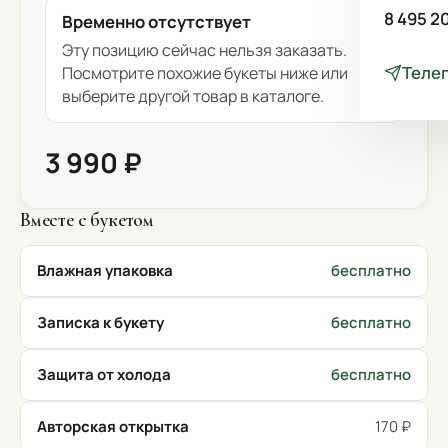
8 495 2
Временно отсутствует
Эту позицию сейчас нельзя заказать.
Теле
Посмотрите похожие букеты ниже или
выберите другой товар в каталоге.
3 990 ₽
Вместе с букетом
Влажная упаковка
бесплатно
Записка к букету
бесплатно
Защита от холода
бесплатно
Авторская открытка
170 ₽