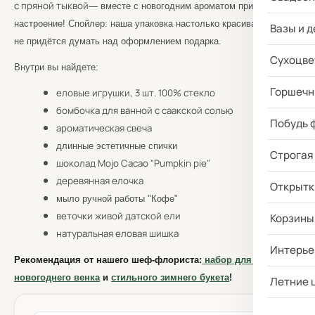
с пряной тыквой
— вместе с новогодним ароматом придёт и
настроение! Спойлер: наша упаковка настолько красивая, что вам
Вазы и д
не придётся думать над оформлением подарка.
Сухоцве
Внутри вы найдете:
Горшечн
еловые игрушки, 3 шт. 100% стекло
бомбочка для ванной с саакской солью
Побудь 
ароматическая свеча
длинные эстетичные спички
Строгая
шоколад Mojo Cacao "Pumpkin pie"
деревянная елочка
Открытк
мыло ручной работы "Кофе"
веточки живой датской ели
Корзины
натуральная еловая шишка
Интерье
Рекомендация от нашего шеф-флориста:
набор для сборки
новогоднего венка
и
стильного зимнего букета
!
Летние 