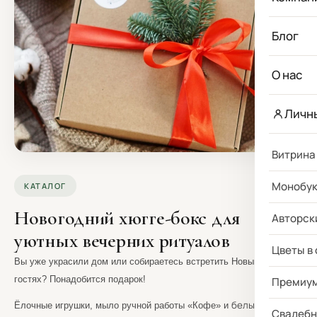
Блог
О нас
Личн
Витрина
Монобу
КАТАЛОГ
Новогодний хюгге-бокс для
Авторск
уютных вечерних ритуалов
Цветы в
Вы уже украсили дом или собираетесь встретить Новый год в
гостях? Понадобится подарок!
Премиу
белый шоколад
Ёлочные игрушки, мыло ручной работы «Кофе» и
Свадебн