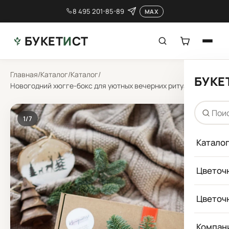
8 495 201-85-89
MAX
БУКЕТ
И
СТ
Главная
/
Каталог
/
Каталог
/
БУКЕ
Новогодний хюгге-бокс для уютных вечерних ритуалов
1
/7
Катало
Цветоч
Цветоч
Компан