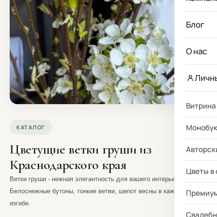
Блог
О нас
Личн
Витрина
Монобу
КАТАЛОГ
Цветущие ветки груши из
Авторск
Краснодарского края
Цветы в
Ветки груши - нежная элегантность для вашего интерьера.
Белоснежные бутоны, тонкие ветви, шепот весны в каждом
Премиу
изгибе.
Свадебн