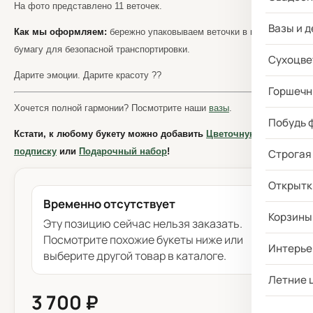
На фото представлено 11 веточек.
Вазы и д
Как мы оформляем:
бережно упаковываем веточки в крафтовую
бумагу для безопасной транспортировки.
Сухоцве
Дарите эмоции. Дарите красоту ??
Горшечн
Хочется полной гармонии? Посмотрите наши
вазы
.
Побудь 
Кстати, к любому букету можно добавить
Цветочную
подписку
или
Подарочный набор
!
Строгая
Открытк
Временно отсутствует
Корзины
Эту позицию сейчас нельзя заказать.
Посмотрите похожие букеты ниже или
Интерье
выберите другой товар в каталоге.
Летние 
3 700 ₽