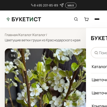
8 495 201-85-89
MAX
БУКЕТ
И
СТ
Главная
/
Каталог
/
Каталог
/
БУКЕ
Цветущие ветки груши из Краснодарского края
1
/4
Катало
Цветоч
Цветоч
Компан