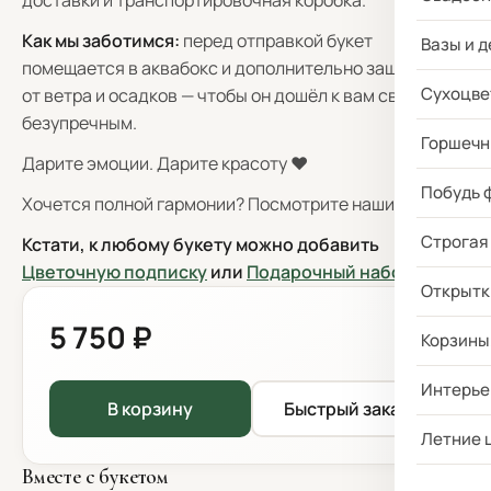
доставки и транспортировочная коробка.
Как мы заботимся:
перед отправкой букет
Вазы и д
помещается в аквабокс и дополнительно защищается
Сухоцве
от ветра и осадков — чтобы он дошёл к вам свежим и
безупречным.
Горшечн
Дарите эмоции. Дарите красоту ❤️
Побудь 
Хочется полной гармонии? Посмотрите наши
вазы
.
Строгая
Кстати, к любому букету можно добавить
Цветочную подписку
или
Подарочный набор
!
Открытк
5 750 ₽
Корзины
Интерье
В корзину
Быстрый заказ
Летние 
Вместе с букетом