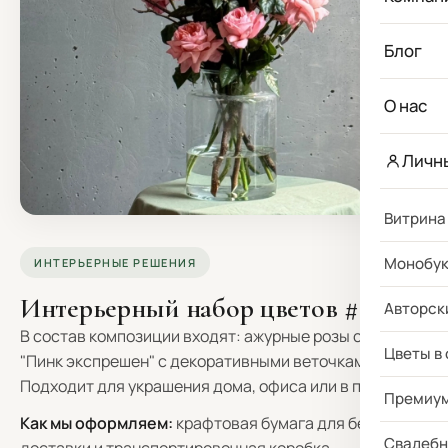
Блог
О нас
Личн
Витрина
Монобу
ИНТЕРЬЕРНЫЕ РЕШЕНИЯ
Интерьерный набор цветов #24
Авторск
В состав композиции входят: ажурные розы сорта
Цветы в
"Пинк экспрешен" с декоративными веточками.
Подходит для украшения дома, офиса или в подарок.
Премиу
Как мы оформляем:
крафтовая бумага для бережной
Свадебн