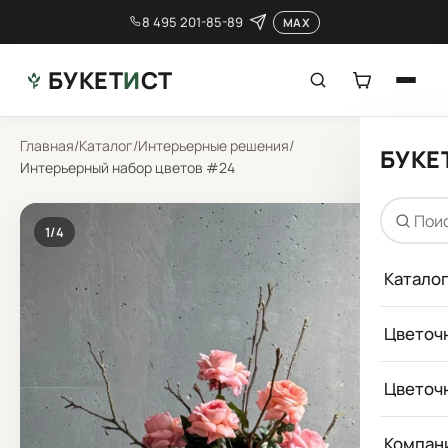
8 495 201-85-89
MAX
БУКЕТ
И
СТ
Главная
/
Каталог
/
Интерьерные решения
/
БУКЕ
Интерьерный набор цветов #24
1
/4
Катало
Цветоч
Цветоч
Компан