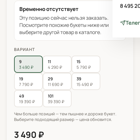
8 495 2
Временно отсутствует
Эту позицию сейчас нельзя заказать.
Теле
Посмотрите похожие букеты ниже или
выберите другой товар в каталоге.
ВАРИАНТ
9
11
15
3 490 ₽
4 290 ₽
5 790 ₽
19
29
39
7 790 ₽
11 690 ₽
15 490 ₽
49
101
19 390 ₽
39 390 ₽
Чем больше позиций — тем пышнее и дороже букет.
Выберите подходящий размер — цена обновится.
3 490 ₽