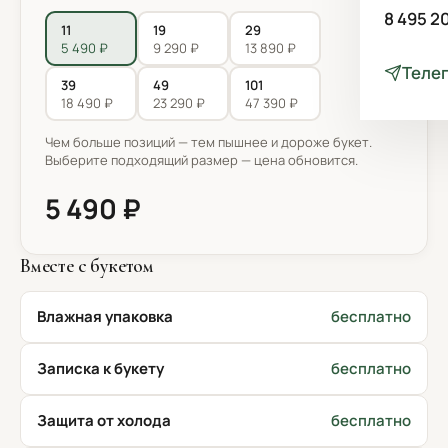
8 495 2
11
19
29
5 490 ₽
9 290 ₽
13 890 ₽
Теле
39
49
101
18 490 ₽
23 290 ₽
47 390 ₽
Чем больше позиций — тем пышнее и дороже букет.
Выберите подходящий размер — цена обновится.
5 490 ₽
Вместе с букетом
Влажная упаковка
бесплатно
Записка к букету
бесплатно
Защита от холода
бесплатно