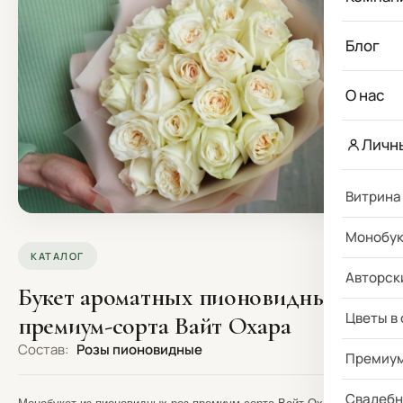
Блог
О нас
Личн
Витрина
Монобу
КАТАЛОГ
Авторск
Букет ароматных пионовидных роз
Цветы в
премиум-сорта Вайт Охара
Состав:
Розы пионовидные
Премиу
Свадебн