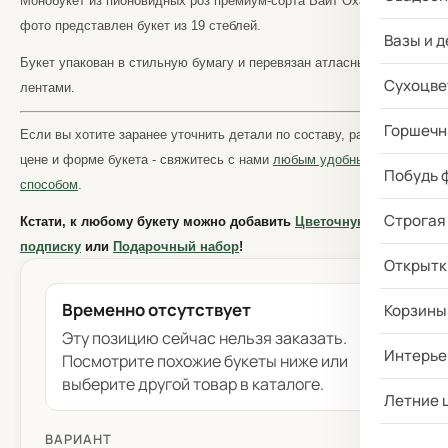
Монобукет из пионовидных роз премиум-сорта Вайт Охара
. На
фото представлен букет из 19 стеблей.
Вазы и д
Букет упакован в стильную бумагу и перевязан атласными
Сухоцве
лентами.
Горшечн
Если вы хотите заранее уточнить детали по составу, размеру,
цене и форме букета - свяжитесь с нами
любым удобным
Побудь 
способом
.
Строгая
Кстати, к любому букету можно добавить
Цветочную
подписку
или
Подарочный набор
!
Открытк
Временно отсутствует
Корзины
Эту позицию сейчас нельзя заказать.
Интерье
Посмотрите похожие букеты ниже или
выберите другой товар в каталоге.
Летние 
ВАРИАНТ