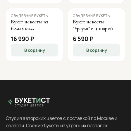
СВАДЕБНЫЕ БУКЕТЫ
СВАДЕБНЫЕ БУКЕТЫ
Букет невесты из
Букет невесты
белых калл
"Урсула" с цинарой
16 990 ₽
6 590 ₽
В корзину
В корзину
БУКЕТ
И
СТ
СТУДИЯ ЦВЕТОВ
Студия авторских цветов с доставкой по Москве и
области. Свежие букеты из утренних поставок.