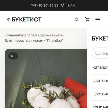
8 495 201-85-89
MAX
БУКЕТ
И
СТ
Главная
/
Каталог
/
Свадебные букеты
/
БУКЕ
Букет невесты с пионами "Пломбир"
1
/6
Катало
Цветоч
Цветоч
Компан