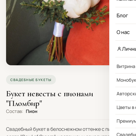
Блог
О нас
Личн
Витрина
Монобу
СВАДЕБНЫЕ БУКЕТЫ
Букет невесты с пионами
Авторск
"Пломбир"
Цветы в
Состав:
Пион
Премиу
Свадебный букет в белоснежном оттенке с пионами
Свадебн