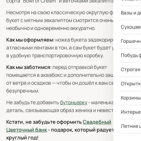
сорта "Bowl of Cream"
и веточками эвкалипта.
Несмотря на свою классическую округлую форму,
Вазы и д
букет с мятным эвкалиптом смотрится очень
Сухоцве
необычно и одновременно аккуратно.
Как мы оформляем:
ножка букета задекорирована
Горшечн
атласными лентами в тон, а сам букет будет упакован
в удобную транспортировочную коробку.
Побудь 
Как мы заботимся:
перед отправкой букет
Строгая
помещается в аквабокс и дополнительно защищается
от ветра и осадков — чтобы он дошёл к вам свежим и
Открытк
безупречным.
Корзины
Не забудьте добавить
бутоньерку
- маленькая
деталь, связывающая образ жениха и невесты.
Интерье
Кстати, не забудьте оформить
Свадебный
Летние 
Цветочный банк
- подарок, который радует
круглый год!