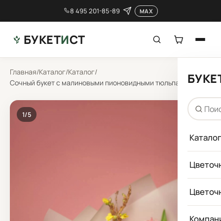
8 495 201-85-89
MAX
БУКЕТ
И
СТ
Главная
/
Каталог
/
Каталог
/
БУКЕ
Сочный букет с малиновыми пионовидными тюльпанами
1
/5
Катало
Цветоч
Цветоч
Компан