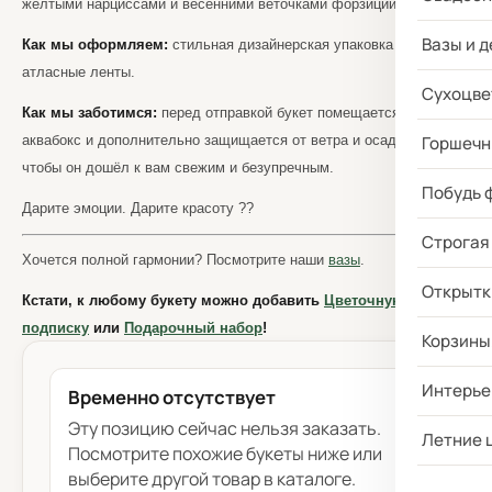
желтыми нарциссами и весенними веточками форзиции.
Вазы и д
Как мы оформляем:
стильная дизайнерская упаковка +
атласные ленты.
Сухоцве
Как мы заботимся:
перед отправкой букет помещается в
аквабокс и дополнительно защищается от ветра и осадков —
Горшечн
чтобы он дошёл к вам свежим и безупречным.
Побудь 
Дарите эмоции. Дарите красоту ??
Строгая
Хочется полной гармонии? Посмотрите наши
вазы
.
Открытк
Кстати, к любому букету можно добавить
Цветочную
подписку
или
Подарочный набор
!
Корзины
Интерье
Временно отсутствует
Эту позицию сейчас нельзя заказать.
Летние 
Посмотрите похожие букеты ниже или
выберите другой товар в каталоге.