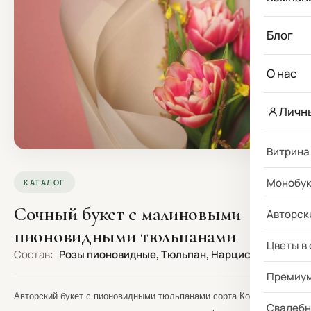
Блог
О нас
Личн
Витрина
Монобу
КАТАЛОГ
Сочный букет с малиновыми
Авторск
пионовидными тюльпанами
Цветы в
Состав:
Розы пионовидные, Тюльпан, Нарцисс
Премиу
Авторский букет с пионовидными тюльпанами сорта Коламбус,
Свадебн