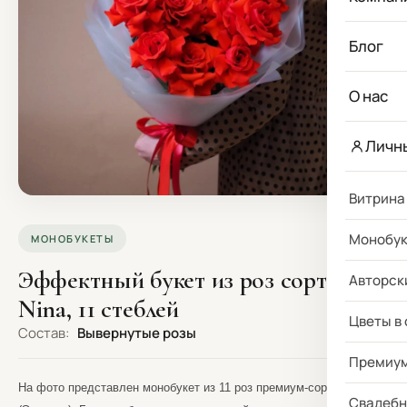
Блог
О нас
Личн
Витрина
Монобу
МОНОБУКЕТЫ
Эффектный букет из роз сорта
Авторск
Nina, 11 стеблей
Цветы в
Состав:
Вывернутые розы
Премиу
На фото представлен монобукет из 11 роз премиум-сорта Nina
Свадебн