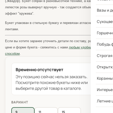
(Эквадор). Букет собран в разновысотной технике, а каждый
лепесток розы вывернут вручную - так создается объем и особый
Вазы и д
эффект "кружева".
Сухоцве
Букет упакован в стильную бумагу и перевязан атласными
лентами.
Горшечн
Если вы хотите заранее уточнить детали по составу, размеру,
Побудь 
цене и форме букета - свяжитесь с нами
любым удобным
способом
.
Строгая
Открытк
Временно отсутствует
Эту позицию сейчас нельзя заказать.
Корзины
Посмотрите похожие букеты ниже или
выберите другой товар в каталоге.
Интерье
Летние 
ВАРИАНТ
9
11
15