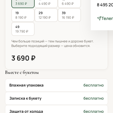
3 690 ₽
4 490 ₽
6 490 ₽
8 495 2
19
29
39
8 190 ₽
12 190 ₽
16 190 ₽
Теле
49
19 790 ₽
Чем больше позиций — тем пышнее и дороже букет.
Выберите подходящий размер — цена обновится.
3 690 ₽
Вместе с букетом
Влажная упаковка
бесплатно
Записка к букету
бесплатно
Защита от холода
бесплатно