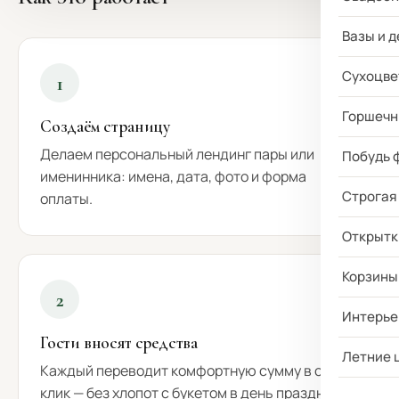
Вазы и д
Сухоцве
1
Горшечн
Создаём страницу
Делаем персональный лендинг пары или
Побудь 
именинника: имена, дата, фото и форма
Строгая
оплаты.
Открытк
Корзины
2
Интерье
Гости вносят средства
Летние 
Каждый переводит комфортную сумму в один
клик — без хлопот с букетом в день праздника.