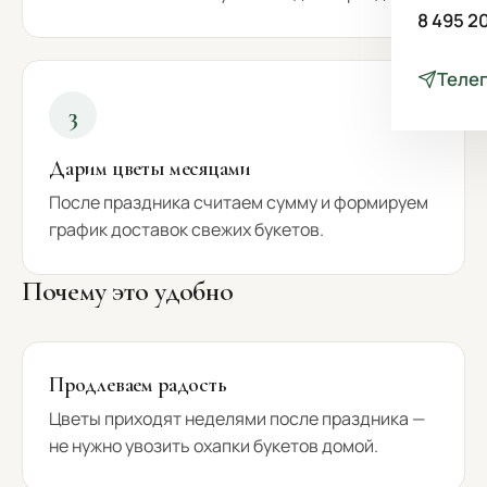
8 495 2
Теле
3
Дарим цветы месяцами
После праздника считаем сумму и формируем
график доставок свежих букетов.
Почему это удобно
Продлеваем радость
Цветы приходят неделями после праздника —
не нужно увозить охапки букетов домой.