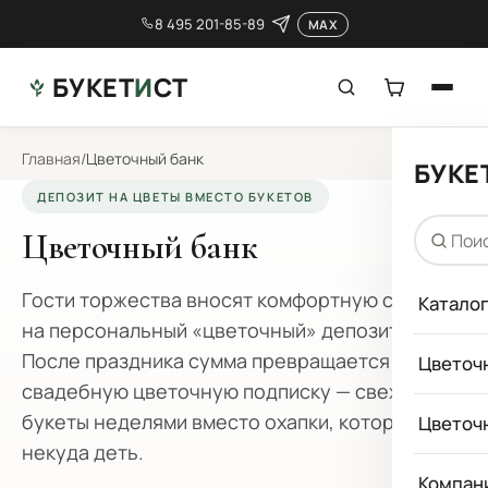
8 495 201-85-89
MAX
БУКЕТ
И
СТ
Главная
/
Цветочный банк
БУКЕ
ДЕПОЗИТ НА ЦВЕТЫ ВМЕСТО БУКЕТОВ
Цветочный банк
Гости торжества вносят комфортную сумму
Катало
на персональный «цветочный» депозит.
После праздника сумма превращается в
Цветоч
свадебную цветочную подписку — свежие
букеты неделями вместо охапки, которую
Цветоч
некуда деть.
Компан