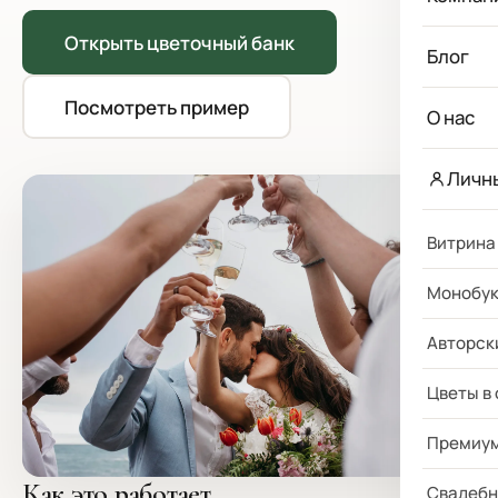
Открыть цветочный банк
Блог
Посмотреть пример
О нас
Личн
Витрина
Монобу
Авторск
Цветы в
Премиу
Как это работает
Свадебн