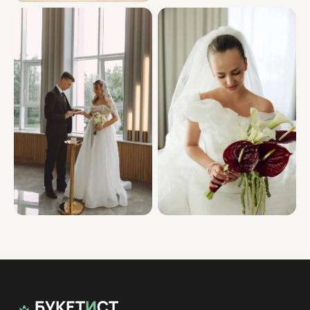
БУКЕТ
И
СТ