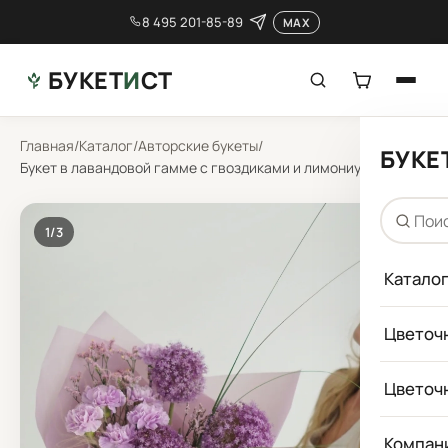
8 495 201-85-89
MAX
БУКЕТ
И
СТ
Главная
/
Каталог
/
Авторские букеты
/
БУКЕ
Букет в лавандовой гамме с гвоздиками и лимониумом
1
/3
Катало
Цветоч
Цветоч
Компан