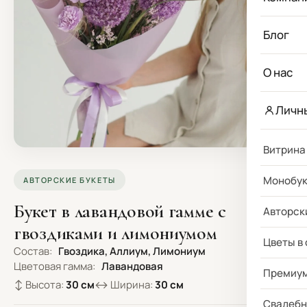
Блог
О нас
Личн
Витрина
Монобу
АВТОРСКИЕ БУКЕТЫ
Букет в лавандовой гамме с
Авторск
гвоздиками и лимониумом
Цветы в
Состав:
Гвоздика, Аллиум, Лимониум
Цветовая гамма:
Лавандовая
Премиу
↕ Высота:
30 см
↔ Ширина:
30 см
Свадебн