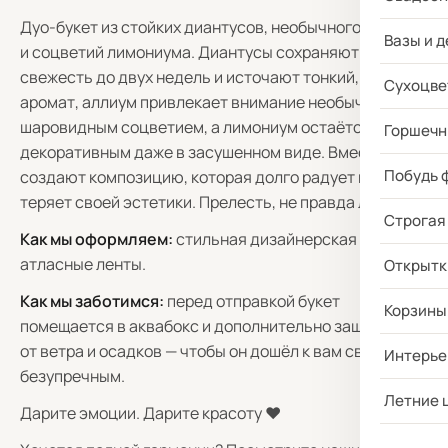
Дуо-букет из стойких диантусов, необычного аллиума
Вазы и д
и соцветий лимониума. Диантусы сохраняют
свежесть до двух недель и источают тонкий, пряный
Сухоцве
аромат, аллиум привлекает внимание необычным
шаровидным соцветием, а лимониум остаётся
Горшечн
декоративным даже в засушенном виде. Вместе они
Побудь 
создают композицию, которая долго радует глаз и не
теряет своей эстетики. Прелесть, не правда ли?
Строгая
Как мы оформляем:
стильная дизайнерская бумага +
атласные ленты.
Открытк
Как мы заботимся:
перед отправкой букет
Корзины
помещается в аквабокс и дополнительно защищается
от ветра и осадков — чтобы он дошёл к вам свежим и
Интерье
безупречным.
Летние 
Дарите эмоции. Дарите красоту ❤️