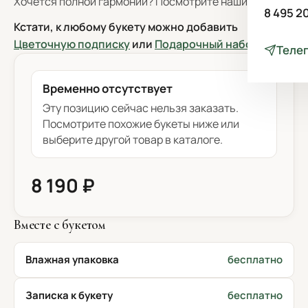
Хочется полной гармонии? Посмотрите наши
вазы
.
8 495 2
Кстати, к любому букету можно добавить
Цветочную подписку
или
Подарочный набор
!
Теле
Временно отсутствует
Эту позицию сейчас нельзя заказать.
Посмотрите похожие букеты ниже или
выберите другой товар в каталоге.
8 190 ₽
Вместе с букетом
Влажная упаковка
бесплатно
Записка к букету
бесплатно