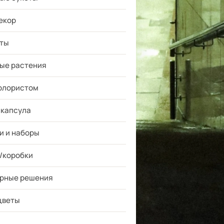
екор
ты
ые растения
флористом
 капсула
и и наборы
/коробки
рные решения
цветы