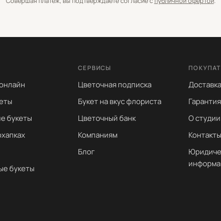
Совершая платёж, вы подтверждаете согласие с
публичной офертой
.
СЕРВИСЫ
ПОКУПА
 онлайн
Цветочная подписка
Доставка
еты
Букет на вкус флориста
Гарантия
е букеты
Цветочный банк
О студии
охапках
Компаниям
Контакт
Блог
Юридиче
информа
ые букеты