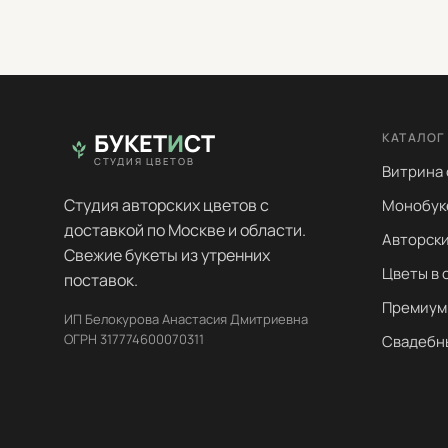
БУКЕТ
И
СТ
КАТАЛОГ
СТУДИЯ ЦВЕТОВ
Витрина
Студия авторских цветов с
Монобук
доставкой по Москве и области.
Авторски
Свежие букеты из утренних
Цветы в 
поставок.
Премиум
ИП Белокурова Анастасия Дмитриевна
ОГРН 317774600070311
Свадебн