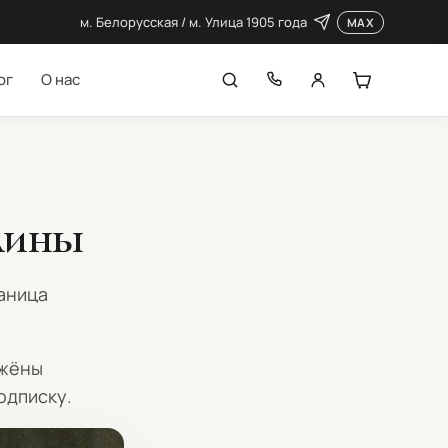
м. Белорусская / м. Улица 1905 года
MAX
ог
О нас
лины
раница
ожёны
одписку
.