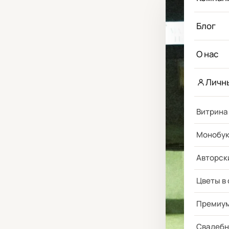
Блог
О нас
Личн
Витрина
Монобу
Авторск
Цветы в
Премиу
Свадебн