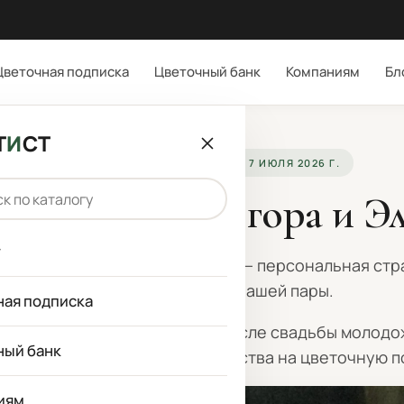
Цветочная подписка
Цветочный банк
Компаниям
Бл
Т
И
СТ
ЦВЕТОЧНЫЙ БАНК · СВАДЬБА · 7 ИЮЛЯ 2026 Г.
точный банк Егора и Э
г
студия цветов Букетист, а это — персональная ст
«Цветочного банка» нашей пары.
ная подписка
 вы найдёте форму оплаты. После свадьбы молод
ный банк
потратить все собранные средства на
цветочную п
иям