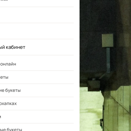
ый кабинет
 онлайн
кеты
ие букеты
 охапках
м
ые букеты