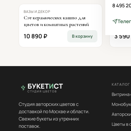
8 495 2
ВАЗЫ И ДЕКОР
ВАЗЫ И 
Сэт керамических кашпо для
Кофейн
Теле
цветов и комнатных растений
10 890 ₽
3 590
В корзину
БУКЕТ
И
СТ
КАТАЛОГ
СТУДИЯ ЦВЕТОВ
Витрина
Студия авторских цветов с
Монобук
доставкой по Москве и области.
Авторски
Свежие букеты из утренних
Цветы в 
поставок.