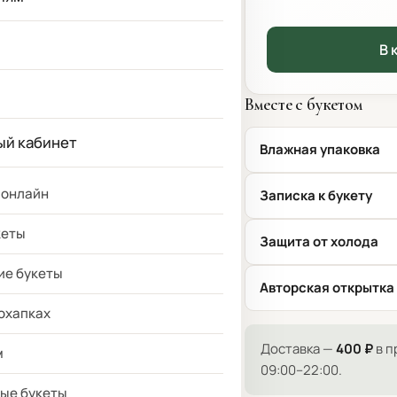
В 
Вместе с букетом
ый кабинет
Влажная упаковка
 онлайн
Записка к букету
кеты
Защита от холода
ие букеты
Авторская открытка
 охапках
Доставка —
400 ₽
в п
м
09:00–22:00.
ые букеты