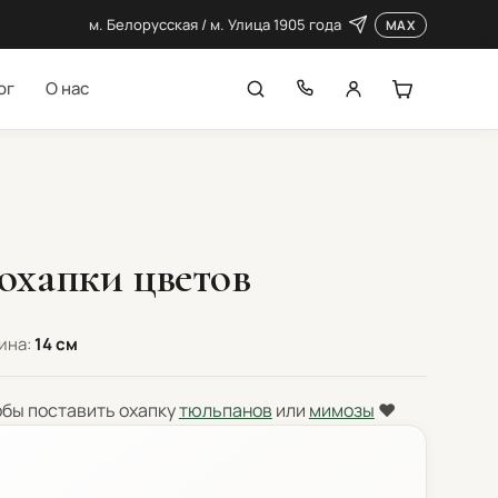
м. Белорусская / м. Улица 1905 года
MAX
ог
О нас
 охапки цветов
ина:
14 см
обы поставить охапку
тюльпанов
или
мимозы
❤