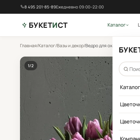
8 495 201-85-89
Ежедневно 09:00–22:00
БУКЕТ
И
СТ
Каталог
Главная
/
Каталог
/
Вазы и декор
/
Ведро для охапки цветов
БУКЕ
1
/2
Катало
Цветоч
Цветоч
Компан