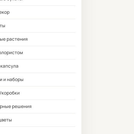
екор
ты
ые растения
флористом
 капсула
и и наборы
/коробки
рные решения
цветы