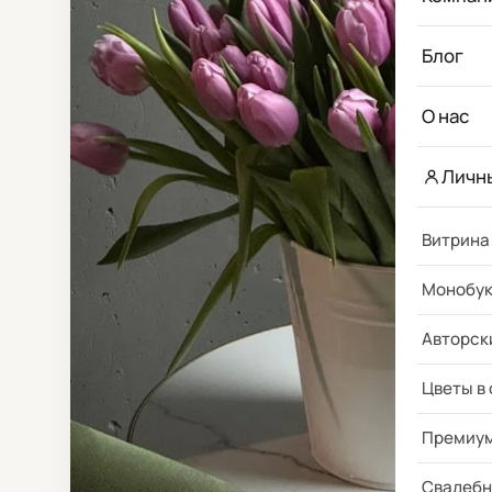
Блог
О нас
Личн
Витрина
Монобу
Авторск
Цветы в
Премиу
Свадебн