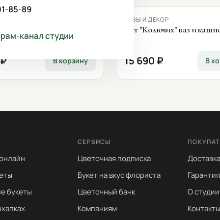
01-85-89
ДЕКОР
ВАЗЫ И ДЕКОР
ая текстурная ваза
Сет "Колючих" ваз и кашп
грам-канал студии
 ₽
15 690 ₽
В корзину
В к
СЕРВИСЫ
ПОКУПА
 онлайн
Цветочная подписка
Доставка
еты
Букет на вкус флориста
Гарантия
е букеты
Цветочный банк
О студии
охапках
Компаниям
Контакт