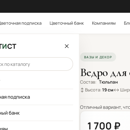
Цветочная подписка
Цветочный банк
Компаниям
Бл
Т
И
СТ
ВАЗЫ И ДЕКОР
Ведро для
г
Состав:
Тюльпан
↕ Высота:
19 см
↔ Шир
ная подписка
Отличный вариант, чт
ный банк
1 700 ₽
иям