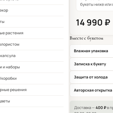
букеты ниже или 
екор
14 990 ₽
ты
ые растения
Вместе с букетом
флористом
Влажная упаковка
 капсула
Записка к букету
и и наборы
Защита от холода
/коробки
рные решения
Авторская открытка
цветы
Доставка —
400 ₽
в п