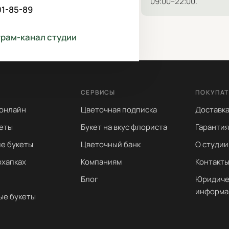
09:00–22:00.
01-85-89
грам-канал студии
СЕРВИСЫ
ПОКУПА
 онлайн
Цветочная подписка
Доставка
еты
Букет на вкус флориста
Гарантия
е букеты
Цветочный банк
О студии
охапках
Компаниям
Контакт
Блог
Юридиче
информа
ые букеты