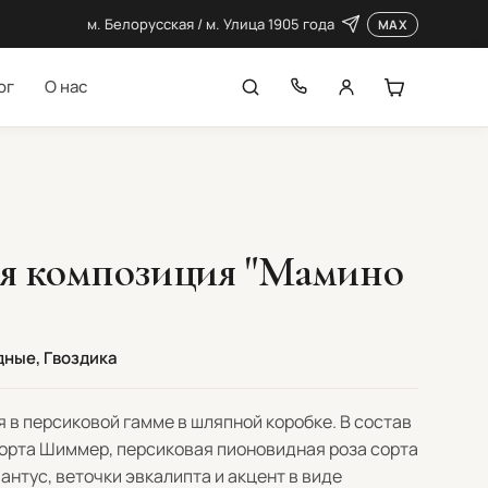
м. Белорусская / м. Улица 1905 года
MAX
ог
О нас
я композиция "Мамино
дные, Гвоздика
 в персиковой гамме в шляпной коробке. В состав
сорта Шиммер, персиковая пионовидная роза сорта
антус, веточки эвкалипта и акцент в виде