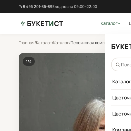
8 495 201-85-89
Ежедневно 09:00–22:00
БУКЕТ
И
СТ
Каталог
Главная
/
Каталог
/
Каталог
/
Персиковая композиция "Мами
БУКЕ
1
/4
Катало
Цветоч
Цветоч
Компан