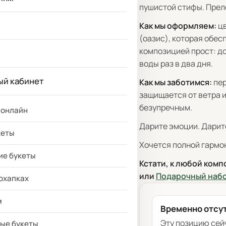
пушистой стифы. Преле
Как мы оформляем:
цв
(оазис), которая обес
композицией прост: д
воды раз в два дня.
ый кабинет
Как мы заботимся:
пер
защищается от ветра и
безупречным.
 онлайн
Дарите эмоции. Дарите
кеты
Хочется полной гармо
ие букеты
Кстати, к любой ком
или
Подарочный наб
 охапках
м
Временно отсу
Эту позицию сей
ые букеты