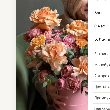
Блог
О нас
Личн
Витрина
Монобу
Авторск
Цветы в
Премиу
Свадебн