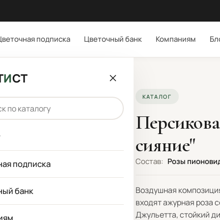
Цветочная подписка
Цветочный банк
Компаниям
Бл
но сияние"
Т
И
СТ
КАТАЛОГ
Персикова
г
сияние"
Состав:
Розы пионови
ная подписка
Воздушная композиция
ный банк
входят ажурная роза 
Джульетта, стойкий ди
иям