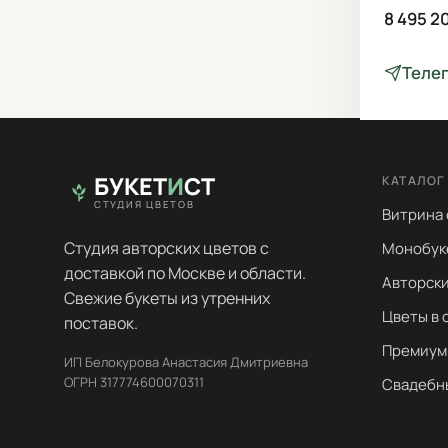
8 495 2
Теле
БУКЕТ
И
СТ
КАТАЛОГ
СТУДИЯ ЦВЕТОВ
Витрина
Студия авторских цветов с
Монобук
доставкой по Москве и области.
Авторски
Свежие букеты из утренних
Цветы в 
поставок.
Премиум
ИП Белокурова Анастасия Дмитриевна
ОГРН 317774600070311
Свадебн