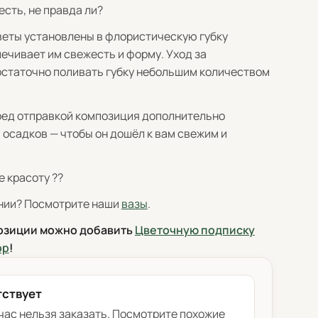
сть, не правда ли?
еты установлены в флористическую губку
печивает им свежесть и форму. Уход за
остаточно поливать губку небольшим количеством
ед отправкой композиция дополнительно
 осадков — чтобы он дошёл к вам свежим и
 красоту ??
нии? Посмотрите наши
вазы
.
позиции можно добавить
Цветочную подписку
ор
!
тствует
час нельзя заказать. Посмотрите похожие