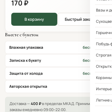
170 ₽
Вазы и д
В корзину
Быстрый заказ
Сухоцве
Горшечн
Вместе с букетом
Побудь 
Влажная упаковка
бесплатно
Строгая
Записка к букету
бесплатно
Открытк
Защита от холода
бесплатно
Корзины
Авторская открытка
170 ₽
Интерье
Летние 
Доставка —
400 ₽
в пределах МКАД. Принимаем
заказы ежедневно 09:00–22:00.