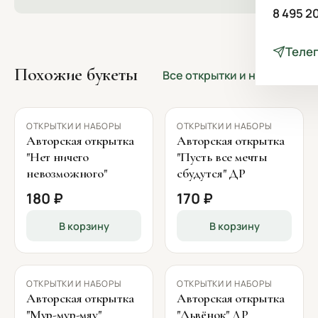
8 495 2
Теле
Похожие букеты
Все открытки и наборы →
ОТКРЫТКИ И НАБОРЫ
ОТКРЫТКИ И НАБОРЫ
Авторская открытка
Авторская открытка
"Нет ничего
"Пусть все мечты
невозможного"
сбудутся" ДР
180 ₽
170 ₽
В корзину
В корзину
ОТКРЫТКИ И НАБОРЫ
ОТКРЫТКИ И НАБОРЫ
Авторская открытка
Авторская открытка
"Мур-мур-мяу"
"Львёнок" ДР