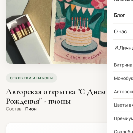
Блог
О нас
Личн
Витрина
Монобу
ОТКРЫТКИ И НАБОРЫ
Авторская открытка "С Днем
Авторск
Рождения" - пионы
Цветы в
Состав:
Пион
Премиу
Свадебн