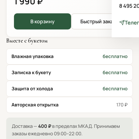
1 990 ₽
8 495 2
В корзину
Быстрый заказ
Теле
Вместе с букетом
Влажная упаковка
бесплатно
Записка к букету
бесплатно
Защита от холода
бесплатно
Авторская открытка
170 ₽
Доставка —
400 ₽
в пределах МКАД. Принимаем
заказы ежедневно 09:00–22:00.