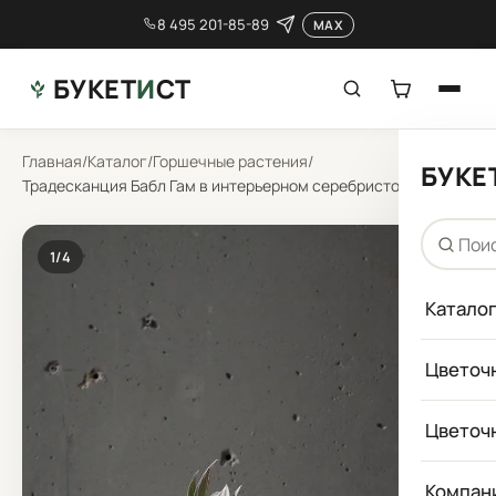
8 495 201-85-89
MAX
БУКЕТ
И
СТ
Главная
/
Каталог
/
Горшечные растения
/
БУКЕ
Традесканция Бабл Гам в интерьерном серебристом кашпо
1
/4
Катало
Цветоч
Цветоч
Компан