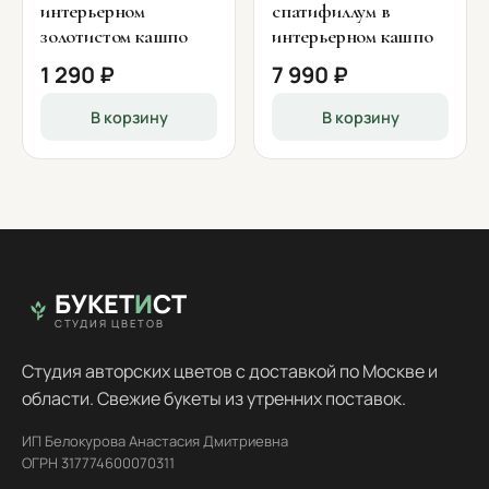
интерьерном
спатифиллум в
золотистом кашпо
интерьерном кашпо
1 290 ₽
7 990 ₽
В корзину
В корзину
БУКЕТ
И
СТ
СТУДИЯ ЦВЕТОВ
Студия авторских цветов с доставкой по Москве и
области. Свежие букеты из утренних поставок.
ИП Белокурова Анастасия Дмитриевна
ОГРН 317774600070311