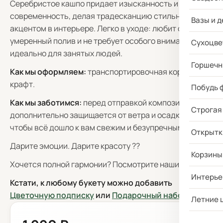
Серебристое кашпо придает изысканность и
современность, делая традесканцию стильным
Вазы и д
акцентом в интерьере. Легко в уходе: любит свет,
умеренный полив и не требует особого внимания —
Сухоцве
идеально для занятых людей.
Горшечн
Как мы оформляем:
транспортировочная коробка +
крафт.
Побудь 
Как мы заботимся:
перед отправкой композиция
Строгая
дополнительно защищается от ветра и осадков —
чтобы всё дошло к вам свежим и безупречным.
Открытк
Дарите эмоции. Дарите красоту ??
Корзины
Хочется полной гармонии? Посмотрите наши
вазы
.
Интерье
Кстати, к любому букету можно добавить
Цветочную подписку
или
Подарочный набор
!
Летние 